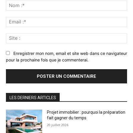
:
No
:*
Ema
:*
Sit
:
Enregistrer mon nom, email et site web dans ce navigateur
pour la prochaine fois que je commenterai.
LES DERNIERS ARTICLES
Projet immobilier : pourquoi la préparation
fait gagner du temps
20 juillet 2026