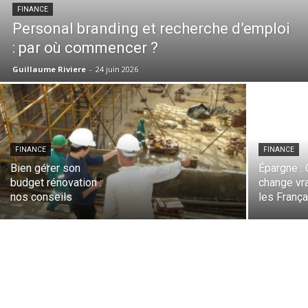
FINANCE
Personal branding et recherche d’emploi
: par où commencer ?
Guillaume Riviere
-
24 juin 2026
FINANCE
FINANCE
Bien gérer son
Épargne : 
budget rénovation :
change vr
nos conseils
les Franç