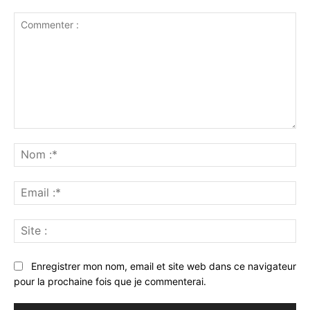
Commenter
:
No
:*
Ema
:*
Sit
:
Enregistrer mon nom, email et site web dans ce navigateur
pour la prochaine fois que je commenterai.