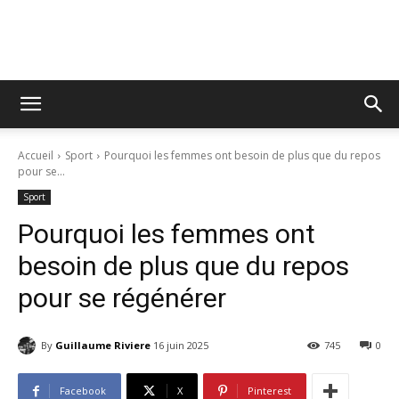
Tribune
Accueil
Sport
Pourquoi les femmes ont besoin de plus que du repos
Libre
pour se...
Sport
Pourquoi les femmes ont
besoin de plus que du repos
pour se régénérer
By
Guillaume Riviere
16 juin 2025
745
0
Facebook
X
Pinterest