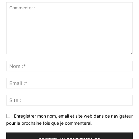
Commenter
:
No
:*
Ema
:*
Sit
:
Enregistrer mon nom, email et site web dans ce navigateur
pour la prochaine fois que je commenterai.