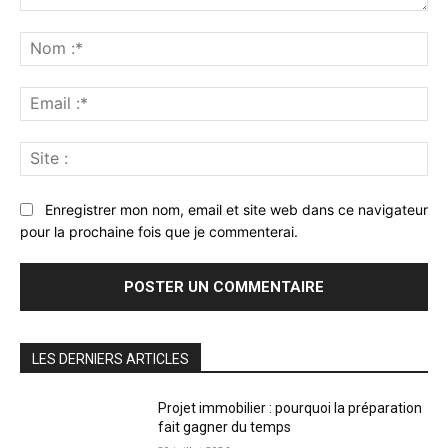
Commenter
:
No
:*
Ema
:*
Sit
:
Enregistrer mon nom, email et site web dans ce navigateur
pour la prochaine fois que je commenterai.
LES DERNIERS ARTICLES
Projet immobilier : pourquoi la préparation
fait gagner du temps