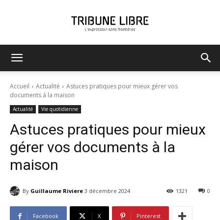
Tribune
Accueil
Actualité
Astuces pratiques pour mieux gérer vos
documents à la maison
Actualité
Vie quotidienne
Libre
Astuces pratiques pour mieux
gérer vos documents à la
maison
By
Guillaume Riviere
3 décembre 2024
1321
0
Facebook
X
Pinterest