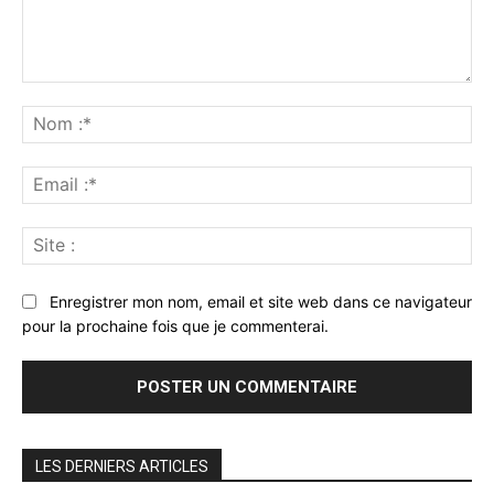
Commenter
:
No
:*
Ema
:*
Sit
:
Enregistrer mon nom, email et site web dans ce navigateur
pour la prochaine fois que je commenterai.
LES DERNIERS ARTICLES