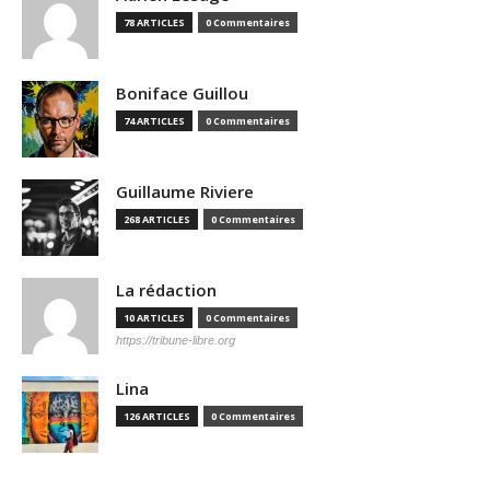
78 ARTICLES
0 Commentaires
Boniface Guillou
74 ARTICLES
0 Commentaires
Guillaume Riviere
268 ARTICLES
0 Commentaires
La rédaction
10 ARTICLES
0 Commentaires
https://tribune-libre.org
Lina
126 ARTICLES
0 Commentaires