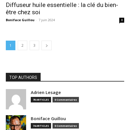
Diffuseur huile essentielle : la clé du bien-
être chez soi
Boniface Guillou
-
7 juin 2024
0
1
2
3
TOP AUTHORS
Adrien Lesage
78 ARTICLES
0 Commentaires
Boniface Guillou
74 ARTICLES
0 Commentaires