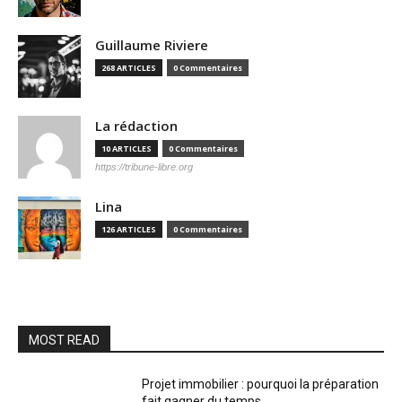
Guillaume Riviere
268 ARTICLES
0 Commentaires
La rédaction
10 ARTICLES
0 Commentaires
https://tribune-libre.org
Lina
126 ARTICLES
0 Commentaires
MOST READ
Projet immobilier : pourquoi la préparation
fait gagner du temps