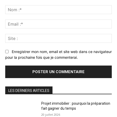
Commenter
:
No
:*
Ema
:*
Sit
:
Enregistrer mon nom, email et site web dans ce navigateur
pour la prochaine fois que je commenterai.
LES DERNIERS ARTICLES
Projet immobilier : pourquoi la préparation
fait gagner du temps
20 juillet 2026