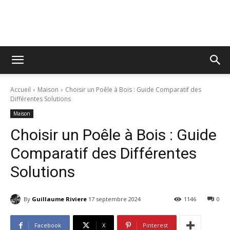
Tribune
Accueil
Maison
Choisir un Poêle à Bois : Guide Comparatif des
Libre
Différentes Solutions
Maison
Choisir un Poêle à Bois : Guide
Comparatif des Différentes
Solutions
By
Guillaume Riviere
17 septembre 2024
1146
0
Facebook
X
Pinterest