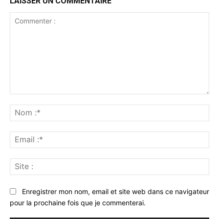
LAISSER UN COMMENTAIRE
Commenter
:
No
:*
Ema
:*
Sit
:
Enregistrer mon nom, email et site web dans ce navigateur
pour la prochaine fois que je commenterai.