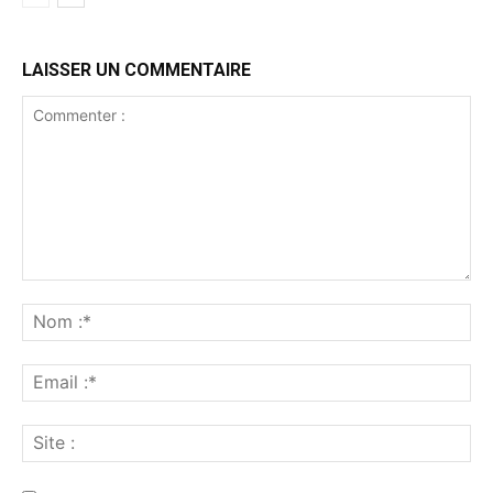
LAISSER UN COMMENTAIRE
Commenter
:
No
:*
Ema
:*
Sit
: