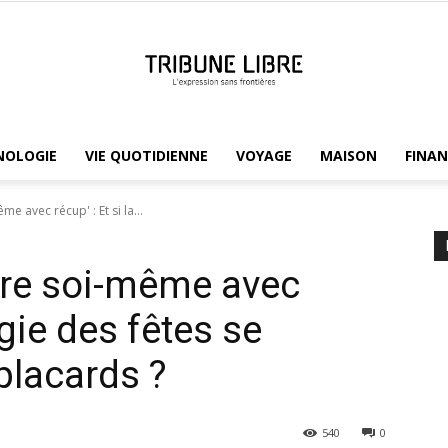
NOLOGIE
VIE QUOTIDIENNE
VOYAGE
MAISON
FINAN
Tribune
e avec récup' : Et si la...
ire soi-même avec
Libre
agie des fêtes se
placards ?
540
0