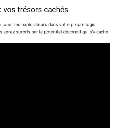
 : vos trésors cachés
 jouer les explorateurs dans votre propre logis.
 serez surpris par le potentiel décoratif qui s’y cache.