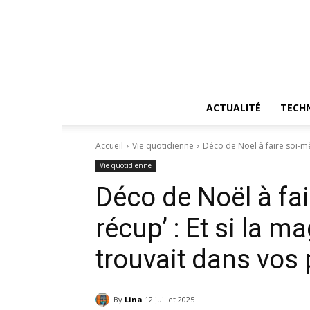
ACTUALITÉ
TECH
Accueil
Vie quotidienne
Déco de Noël à faire soi-mêm
Vie quotidienne
Déco de Noël à fa
récup’ : Et si la m
trouvait dans vos 
By
Lina
12 juillet 2025