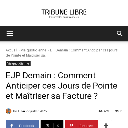
Tribune
Accueil
Vie quotidienne
EJP Demain : Comment Anticiper ces Jours
de Pointe et Maîtriser sa...
Vie quotidienne
Libre
EJP Demain : Comment
Anticiper ces Jours de Pointe
et Maîtriser sa Facture ?
By
Lina
27 juillet 2025
669
0
Facebook
X
Pinterest