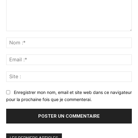
Commenter
:
No
:*
Ema
:*
Sit
:
Enregistrer mon nom, email et site web dans ce navigateur
pour la prochaine fois que je commenterai.