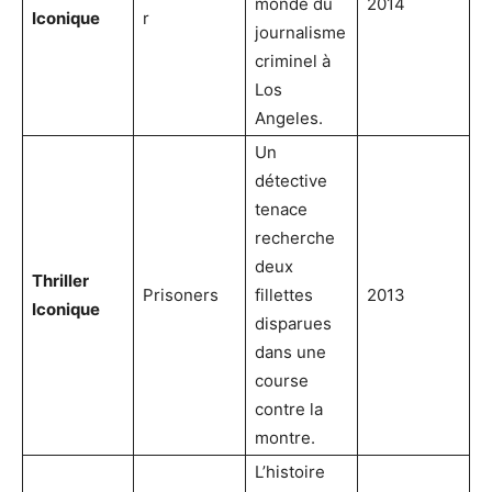
monde du
2014
Iconique
r
journalisme
criminel à
Los
Angeles.
Un
détective
tenace
recherche
deux
Thriller
Prisoners
fillettes
2013
Iconique
disparues
dans une
course
contre la
montre.
L’histoire