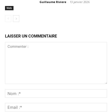
Guillaume Riviere
-
13 janvier 2026
Web
LAISSER UN COMMENTAIRE
Commenter
:
No
:*
Ema
:*