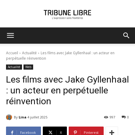
Tribune
Accueil
Actualité
Les films avec Jake Gyllenhaal : un acteur en
perpétuelle réinvention
Actualité
Web
Libre
Les films avec Jake Gyllenhaal
: un acteur en perpétuelle
réinvention
By
Lina
4 juillet 2025
997
0
Facebook
X
Pinterest