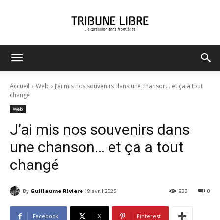
Tribune
Accueil
Web
J’ai mis nos souvenirs dans une chanson… et ça a tout
changé
Web
Libre
J’ai mis nos souvenirs dans
une chanson… et ça a tout
changé
By
Guillaume Riviere
18 avril 2025
833
0
Facebook
X
Pinterest