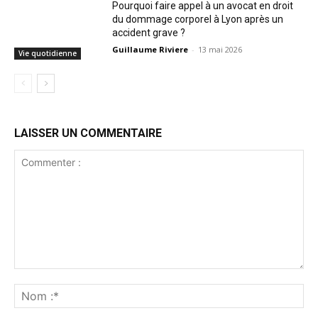
Pourquoi faire appel à un avocat en droit
du dommage corporel à Lyon après un
accident grave ?
Guillaume Riviere
-
13 mai 2026
Vie quotidienne
LAISSER UN COMMENTAIRE
Commenter
:
No
:*