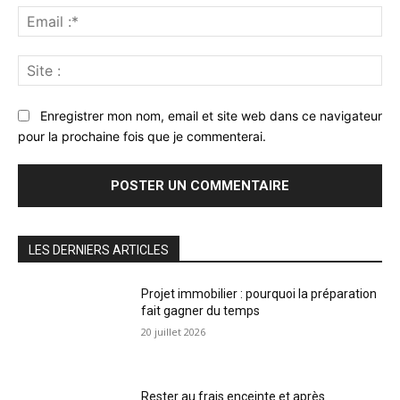
Ema
:*
Sit
:
Enregistrer mon nom, email et site web dans ce navigateur
pour la prochaine fois que je commenterai.
LES DERNIERS ARTICLES
Projet immobilier : pourquoi la préparation
fait gagner du temps
20 juillet 2026
Rester au frais enceinte et après