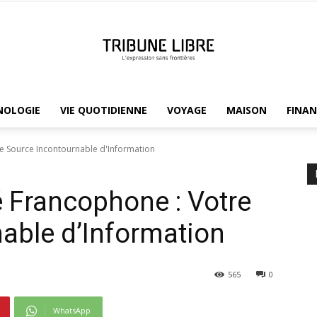
NOLOGIE
VIE QUOTIDIENNE
VOYAGE
MAISON
FINAN
Tribune
re Source Incontournable d'Information
é Francophone : Votre
Libre
able d’Information
565
0
WhatsApp