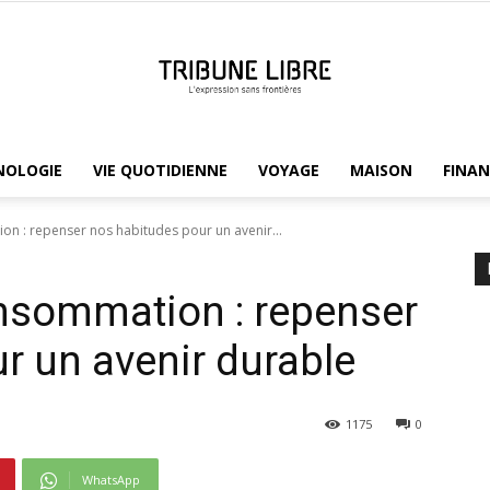
NOLOGIE
VIE QUOTIDIENNE
VOYAGE
MAISON
FINAN
Tribune
n : repenser nos habitudes pour un avenir...
nsommation : repenser
Libre
r un avenir durable
1175
0
WhatsApp