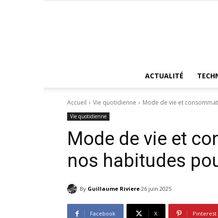
ACTUALITÉ
TECH
Accueil
Vie quotidienne
Mode de vie et consommatio
Vie quotidienne
Mode de vie et co
nos habitudes pou
By
Guillaume Riviere
26 juin 2025
Facebook
X
Pinterest