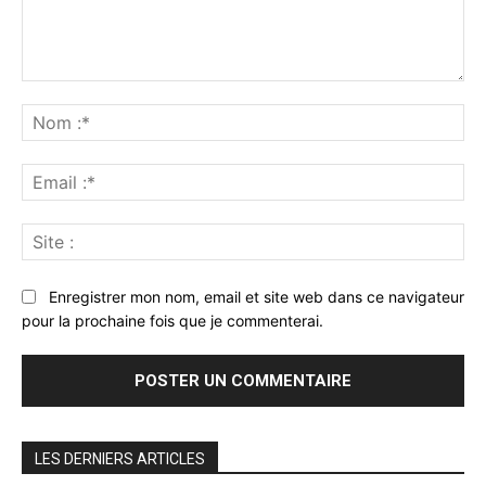
Commenter
:
No
:*
Ema
:*
Sit
:
Enregistrer mon nom, email et site web dans ce navigateur
pour la prochaine fois que je commenterai.
LES DERNIERS ARTICLES