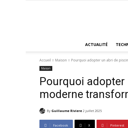
ACTUALITÉ
TECH
Accueil
Maison
Pourquoi adopter un abri de pisci
Maison
Pourquoi adopter 
moderne transform
By
Guillaume Riviere
2 juillet 2025
Facebook
X
Pinterest