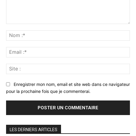
Commenter
:
No
:*
Ema
:*
Sit
:
Enregistrer mon nom, email et site web dans ce navigateur
pour la prochaine fois que je commenterai.
LES DERNIERS ARTICLES