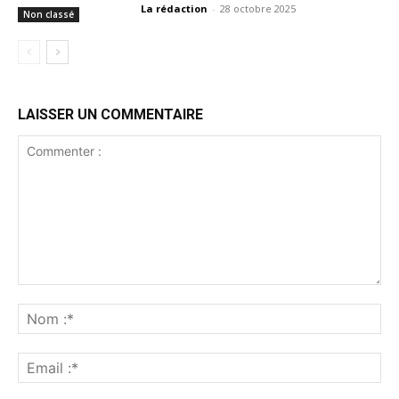
La rédaction
-
28 octobre 2025
Non classé
LAISSER UN COMMENTAIRE
Commenter
:
No
:*
Ema
:*