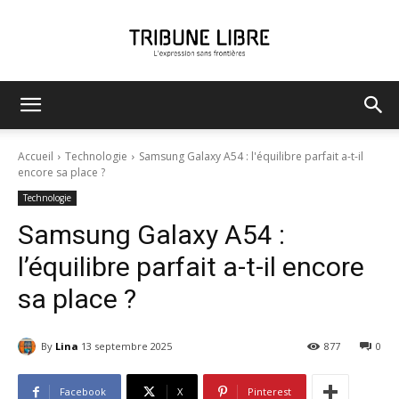
Tribune
Accueil
Technologie
Samsung Galaxy A54 : l'équilibre parfait a-t-il
encore sa place ?
Technologie
Libre
Samsung Galaxy A54 :
l’équilibre parfait a-t-il encore
sa place ?
By
Lina
13 septembre 2025
877
0
Facebook
X
Pinterest