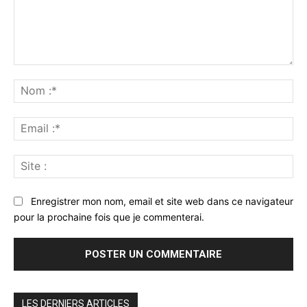
Commenter
:
No
:*
Ema
:*
Sit
:
Enregistrer mon nom, email et site web dans ce navigateur
pour la prochaine fois que je commenterai.
LES DERNIERS ARTICLES