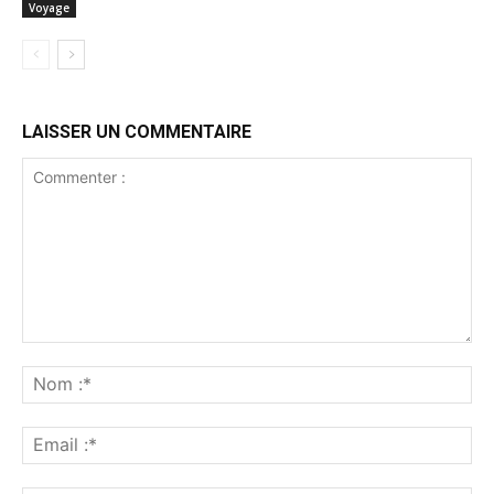
Voyage
LAISSER UN COMMENTAIRE
Commenter
:
No
:*
Ema
:*