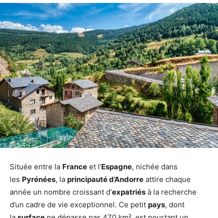
Située entre la
France
et l’
Espagne
, nichée dans
les
Pyrénées
, la
principauté d’Andorre
attire chaque
année un nombre croissant d’
expatriés
à la recherche
d’un cadre de vie exceptionnel. Ce petit
pays
, dont
la
surface
ne dépasse pas 470 km², est pourtant un