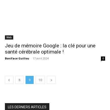
Web
Jeu de mémoire Google : la clé pour une
santé cérébrale optimale !
Boniface Guillou
-
17 avril 2024
0
8
9
10
LES DERNIERS ARTICLES