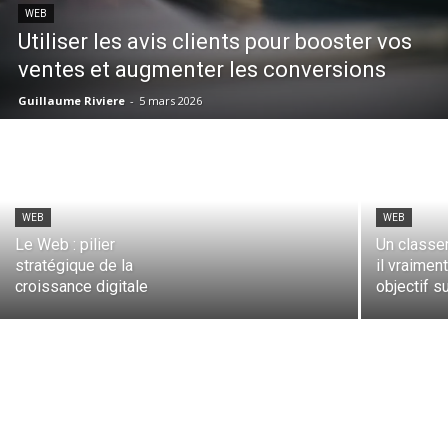
WEB
Utiliser les avis clients pour booster vos
ventes et augmenter les conversions
Guillaume Riviere
-
5 mars 2026
WEB
WEB
Le Web : pilier
Un classe
stratégique de la
il vraiment
croissance digitale
objectif su