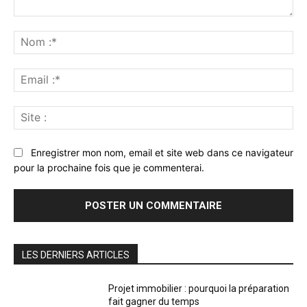
Commenter
:
No
:*
Ema
:*
Sit
:
Enregistrer mon nom, email et site web dans ce navigateur
pour la prochaine fois que je commenterai.
LES DERNIERS ARTICLES
Projet immobilier : pourquoi la préparation
fait gagner du temps