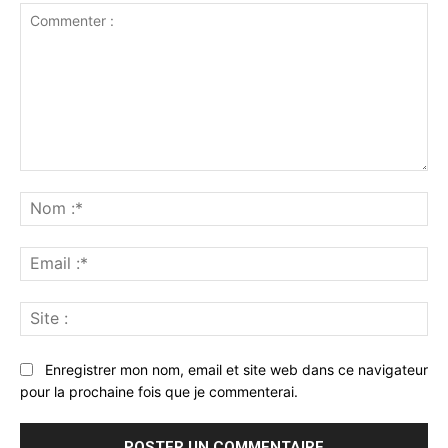
Commenter
:
No
:*
Ema
:*
Sit
:
Enregistrer mon nom, email et site web dans ce navigateur
pour la prochaine fois que je commenterai.