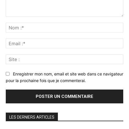
Commenter
:
No
:*
Ema
:*
Sit
:
Enregistrer mon nom, email et site web dans ce navigateur
pour la prochaine fois que je commenterai.
LES DERNIERS ARTICLES