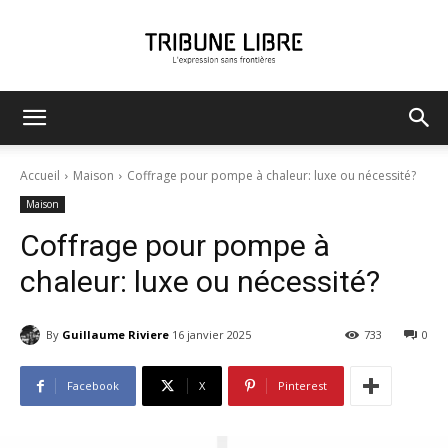
Tribune
Accueil
Maison
Coffrage pour pompe à chaleur: luxe ou nécessité?
Maison
Libre
Coffrage pour pompe à
chaleur: luxe ou nécessité?
By
Guillaume Riviere
16 janvier 2025
733
0
Facebook
X
Pinterest