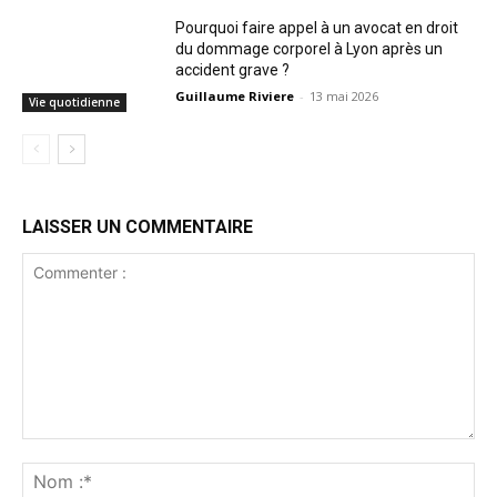
Pourquoi faire appel à un avocat en droit
du dommage corporel à Lyon après un
accident grave ?
Guillaume Riviere
-
13 mai 2026
Vie quotidienne
LAISSER UN COMMENTAIRE
Commenter
:
No
:*