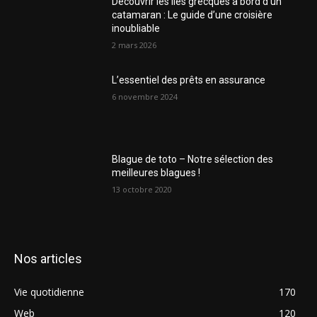
Découvrir les îles grecques à bord d’un
catamaran : Le guide d’une croisière
inoubliable
2 mars 2026
L’essentiel des prêts en assurance
6 novembre 2024
Blague de toto – Notre sélection des
meilleures blagues !
13 octobre 2020
Nos articles
Vie quotidienne
170
Web
120