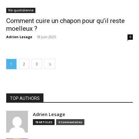
Vie quotidienne
Comment cuire un chapon pour qu’il reste
moelleux ?
Adrien Lesage
-
18 juin 2025
0
1
2
3
TOP AUTHORS
Adrien Lesage
78 ARTICLES
0 Commentaires