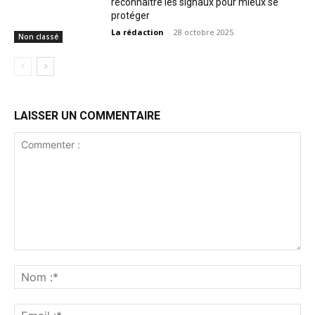
reconnaître les signaux pour mieux se
protéger
La rédaction
-
28 octobre 2025
Non classé
LAISSER UN COMMENTAIRE
Commenter
:
No
:*
Ema