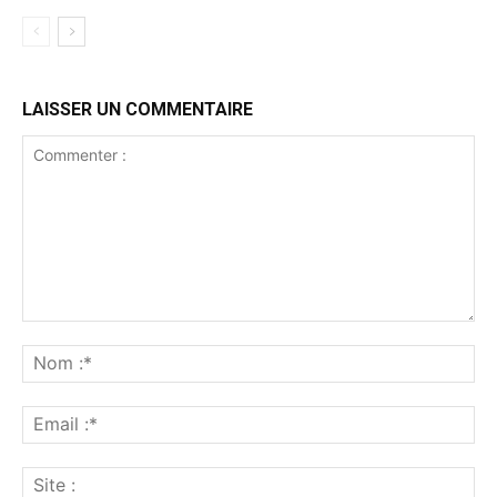
LAISSER UN COMMENTAIRE
Commenter
:
No
:*
Ema
:*
Sit