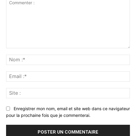
Commenter
:
No
:*
Ema
:*
Sit
:
Enregistrer mon nom, email et site web dans ce navigateur
pour la prochaine fois que je commenterai.