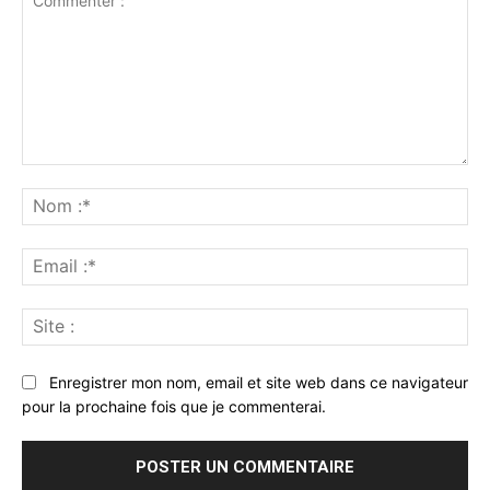
Commenter
:
No
:*
Ema
:*
Sit
:
Enregistrer mon nom, email et site web dans ce navigateur
pour la prochaine fois que je commenterai.