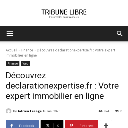
Tribune
Accueil
Finance
Découvrez declarationexpertise.fr : Votre expert
immobilier en ligne
Finance
Web
Libre
Découvrez
declarationexpertise.fr : Votre
expert immobilier en ligne
By
Adrien Lesage
16 mai 2025
924
0
Facebook
X
Pinterest