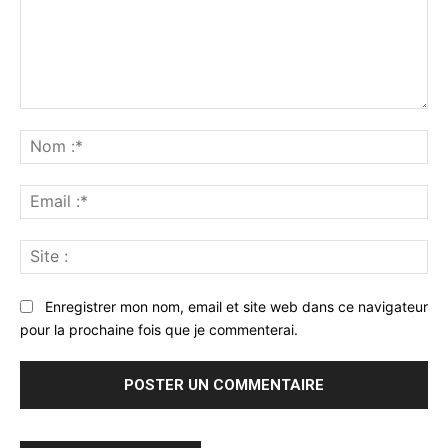
Commenter
:
No
:*
Ema
:*
Sit
:
Enregistrer mon nom, email et site web dans ce navigateur
pour la prochaine fois que je commenterai.