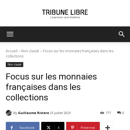
Tribune
Accueil
Non classé
Focus sur les monnaies françaises dans les
collections
Non classé
Libre
Focus sur les monnaies
françaises dans les
collections
By
Guillaume Riviere
23 juillet 2025
777
0
Facebook
X
Pinterest