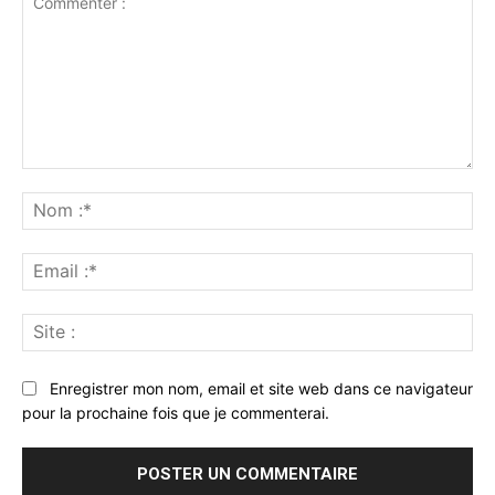
Commenter
:
No
:*
Ema
:*
Sit
:
Enregistrer mon nom, email et site web dans ce navigateur
pour la prochaine fois que je commenterai.