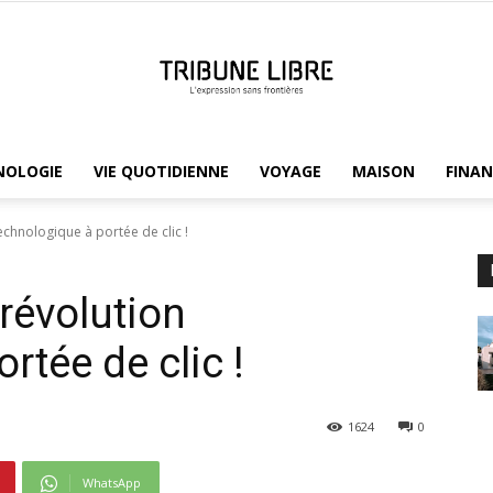
NOLOGIE
VIE QUOTIDIENNE
VOYAGE
MAISON
FINAN
Tribune
technologique à portée de clic !
 révolution
Libre
rtée de clic !
1624
0
WhatsApp