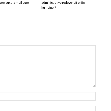
sociaux : la meilleure
administrative redevenait enfin
humaine ?
Nom
:*
Email