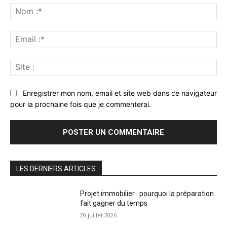
:
No
:*
Ema
:*
Sit
:
Enregistrer mon nom, email et site web dans ce navigateur
pour la prochaine fois que je commenterai.
LES DERNIERS ARTICLES
Projet immobilier : pourquoi la préparation
fait gagner du temps
20 juillet 2026