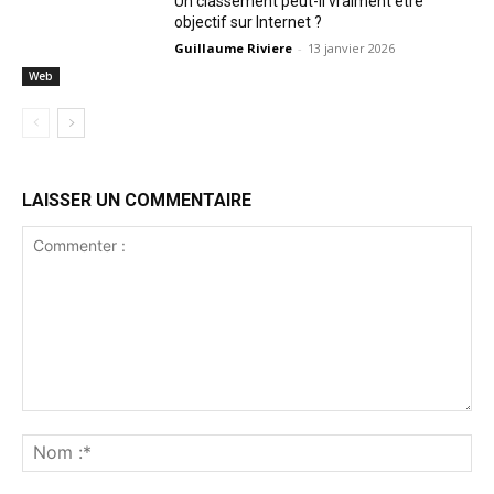
Un classement peut-il vraiment être
objectif sur Internet ?
Guillaume Riviere
-
13 janvier 2026
Web
LAISSER UN COMMENTAIRE
Commenter
:
No
:*