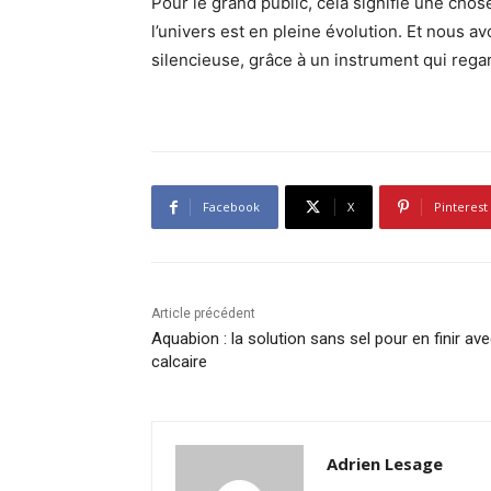
Pour le grand public, cela signifie une ch
l’univers est en pleine évolution. Et nous av
silencieuse, grâce à un instrument qui regar
Facebook
X
Pinterest
Article précédent
Aquabion : la solution sans sel pour en finir ave
calcaire
Adrien Lesage