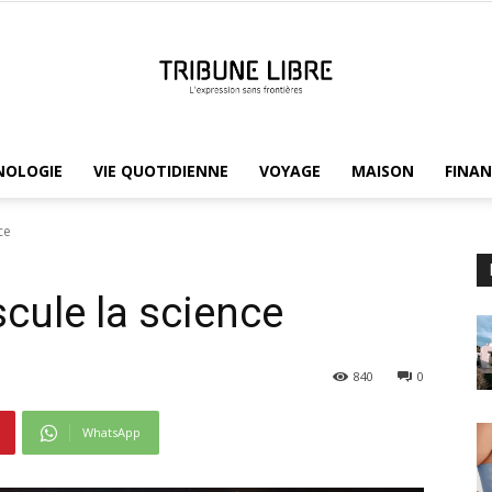
NOLOGIE
VIE QUOTIDIENNE
VOYAGE
MAISON
FINAN
Tribune
ce
ule la science
Libre
840
0
WhatsApp