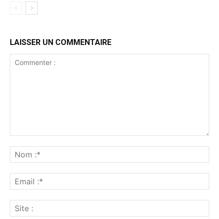
LAISSER UN COMMENTAIRE
Commenter
:
No
:*
Ema
:*
Sit
: