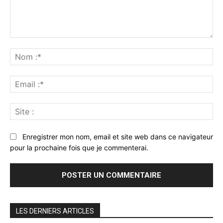
Commenter
:
No
:*
Ema
:*
Sit
:
Enregistrer mon nom, email et site web dans ce navigateur
pour la prochaine fois que je commenterai.
LES DERNIERS ARTICLES