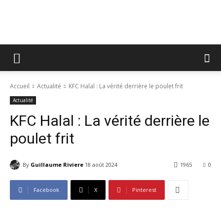
Tribune
Accueil
Actualité
KFC Halal : La vérité derrière le poulet frit
Libre
Actualité
KFC Halal : La vérité derrière le
poulet frit
By
Guillaume Riviere
18 août 2024
1965
0
Facebook
X
Pinterest