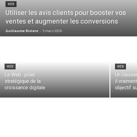
WEB
Utiliser les avis clients pour booster vos
ventes et augmenter les conversions
Guillaume Riviere
-
5 mars 2026
WEB
WEB
Le Web : pilier
Un classe
stratégique de la
il vraiment
croissance digitale
objectif su